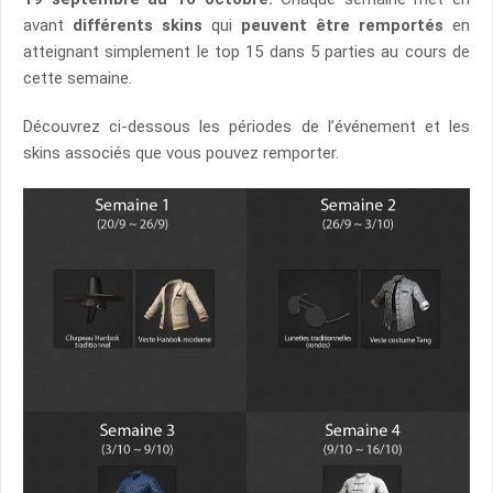
avant
différents skins
qui
peuvent être remportés
en
atteignant simplement le top 15 dans 5 parties au cours de
cette semaine.
Découvrez ci-dessous les périodes de l’événement et les
skins associés que vous pouvez remporter.