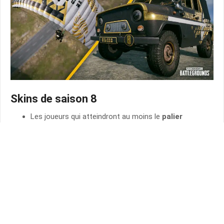
Skins de saison 8
Les joueurs qui atteindront au moins le
palier
Or V
d’ici la fin de la saison gagneront un
skin de
véhicule de saison 8
pour l’
UAZ
.
Les joueurs qui atteindront le
palier Diamant V
ou
supérieur d’ici la fin de la saison recevront
non
seulement le skin de véhicule
, mais
également un
skin de parachute exclusif de saison 8
.
Planning compétitif des futures