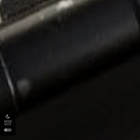
MODE
NUIT