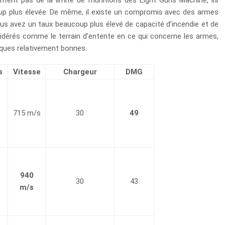
ntent pas de la limite de munitions des Light Guns Machine, ils
p plus élevée. De même, il existe un compromis avec des armes
us avez un taux beaucoup plus élevé de capacité d’incendie et de
idérés comme le terrain d’entente en ce qui concerne les armes,
tiques relativement bonnes.
s
Vitesse
Chargeur
DMG
715 m/s
30
49
940
30
43
m/s