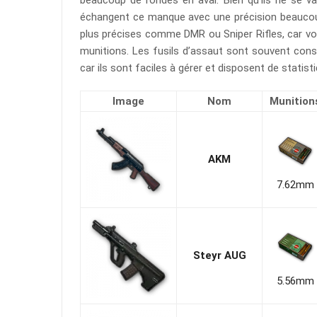
beaucoup de rondes en aval. Bien qu’ils ne se va
échangent ce manque avec une précision beaucou
plus précises comme DMR ou Sniper Rifles, car vo
munitions. Les fusils d’assaut sont souvent cons
car ils sont faciles à gérer et disposent de statis
Image
Nom
Munition
AKM
7.62mm
Steyr AUG
5.56mm