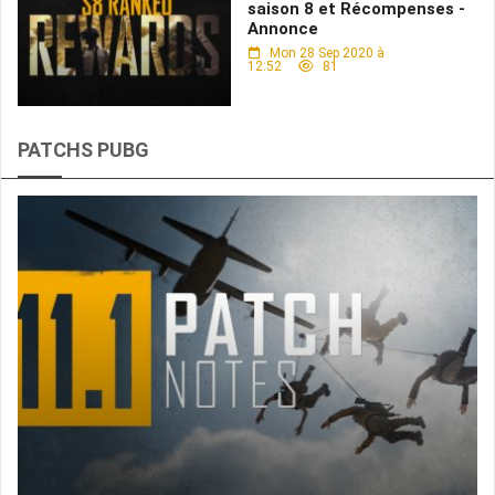
saison 8 et Récompenses -
Annonce
Mon 28 Sep 2020 à
12:52
81
PATCHS PUBG