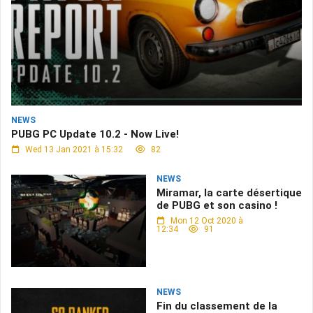
NEWS
PUBG PC Update 10.2 - Now Live!
Wed 13 Jan 2021 à 15:32
82
NEWS
Miramar, la carte désertique
de PUBG et son casino !
Mon 12 Oct 2020 à
12:34
91
NEWS
Fin du classement de la