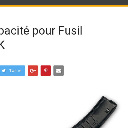
acité pour Fusil
K
Twitter