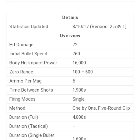
Details
Statistics Updated
8/10/17 (Version: 2.5.39.1)
Overview
Hit Damage
72
Initial Bullet Speed
760
Body Hit Impact Power
16,000
Zero Range
100 – 600
Ammo Per Mag
5
Time Between Shots
1.900s
Firing Modes
Single
Method
One by One, Five-Round Clip
Duration (Full)
4.000s
Duration (Tactical)
–
Duration (Single Bullet
1.690s