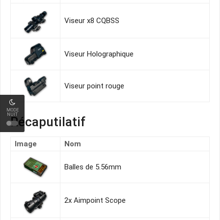
Viseur x8 CQBSS
Viseur Holographique
Viseur point rouge
MODE
NUIT
Récaputilatif
Image
Nom
Balles de 5.56mm
2x Aimpoint Scope