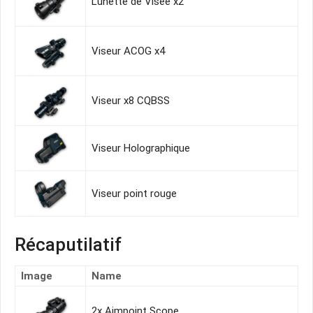
Lunette de Visée x2
Viseur ACOG x4
Viseur x8 CQBSS
Viseur Holographique
Viseur point rouge
Récaputilatif
Image
Name
2x Aimpoint Scope