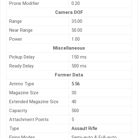
Prone Modifier
0.20
Camera DOF
Range
35.00
Near Range
50.00
Power
1.00
Miscellaneous
Pickup Delay
150 ms
Ready Delay
500 ms
Former Data
Ammo Type
5.56
Magazine Size
30
Extended Magazine Size
40
Capacity
500
Attachment Points
5
Type
Assault Rifle
Firing Modes
Semi-auto & Full-auto