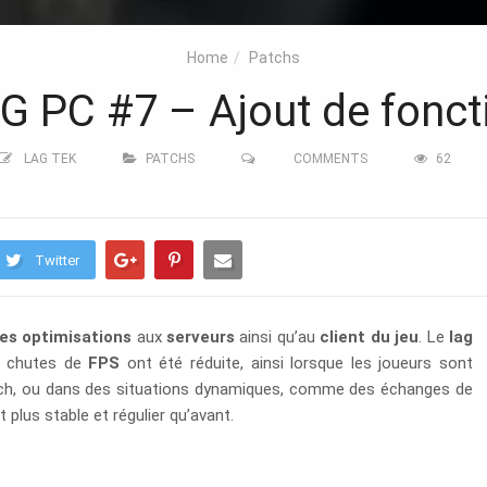
Home
Patchs
 PC #7 – Ajout de foncti
LAG TEK
PATCHS
COMMENTS
62
Twitter
ses optimisations
aux
serveurs
ainsi qu’au
client du jeu
. Le
lag
es chutes de
FPS
ont été réduite, ainsi lorsque les joueurs sont
atch, ou dans des situations dynamiques, comme des échanges de
 plus stable et régulier qu’avant.