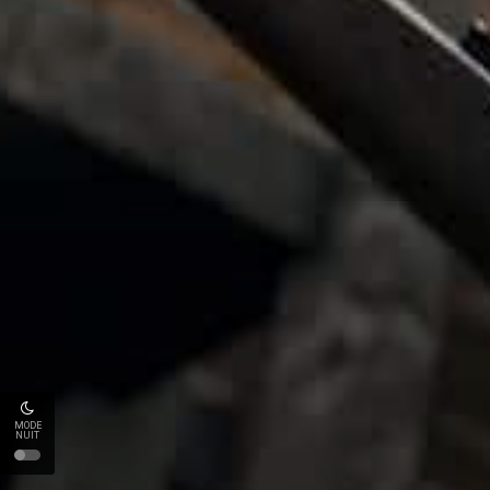
MODE
NUIT