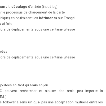
sant
le
décalage
d’entrée (input lag)
 le processus de chargement de la carte
phique) en optimisant les
bâtiments
sur Erangel
s effets
lors de déplacements sous une certaine vitesse
rées
lors de déplacements sous une certaine vitesse
outées en tant qu’
amis
en jeu
 peuvent rechercher et ajouter des amis peu importe la
MM..)
de follower à sens
unique
, pas une acceptation mutuelle entre les