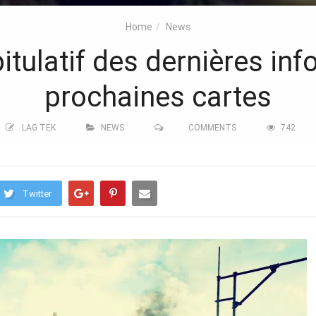
Home
News
ulatif des dernières info
prochaines cartes
LAG TEK
NEWS
COMMENTS
742
Twitter