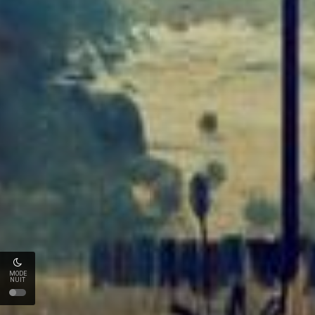
MODE
NUIT