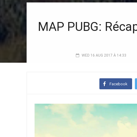
MAP PUBG: Récapit
WED 16 AUG 2017 À 14:33
Facebook