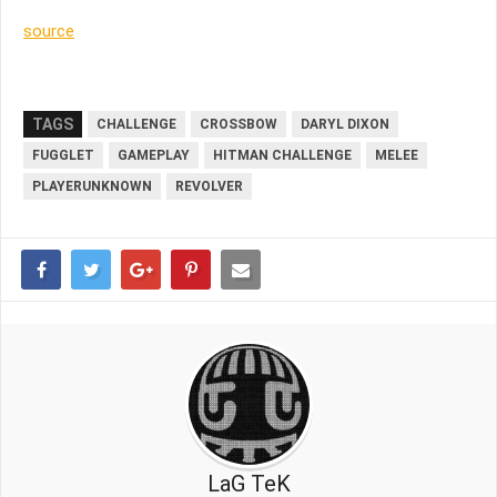
source
TAGS
CHALLENGE
CROSSBOW
DARYL DIXON
FUGGLET
GAMEPLAY
HITMAN CHALLENGE
MELEE
PLAYERUNKNOWN
REVOLVER
LaG TeK