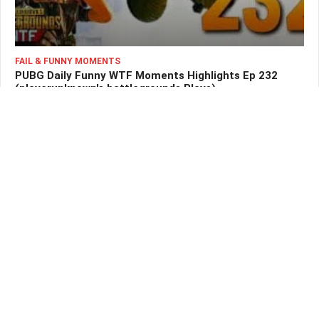
FAIL & FUNNY MOMENTS
PUBG Daily Funny WTF Moments Highlights Ep 232
(playerunknown's battlegrounds Plays)
Thu 5 Apr 2018 à 15:54
80