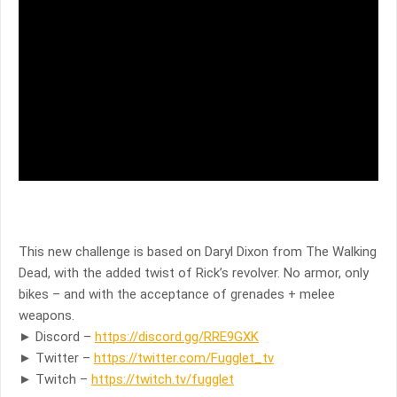
This new challenge is based on Daryl Dixon from The Walking
Dead, with the added twist of Rick’s revolver. No armor, only
bikes – and with the acceptance of grenades + melee
weapons.
► Discord –
https://discord.gg/RRE9GXK
► Twitter –
https://twitter.com/Fugglet_tv
► Twitch –
https://twitch.tv/fugglet