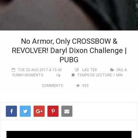
No Armor, Only CROSSBOW &
REVOLVER! Daryl Dixon Challenge |
PUBG
TUE 22 AUG 2017 À 15:42
LAG TEK
FAIL &
FUNNY MOMENTS
TEMPS DE LECTURE 1 MIN
COMMENTS
925