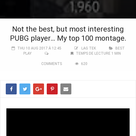
Not the best, but most interesting
PUBG player… My top 100 montage.
THU 10 AUG 2017 À 12:45
LAG TEK
BEST
PLAY
TEMPS DE LECTURE 1 MIN
COMMENTS
620