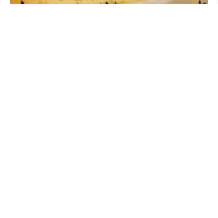
FAIL & FUNNY MOMENTS
PUBG Daily Funny WTF Moments Highlights Ep 239
(playerunknown's battlegrounds Plays)
Tue 10 Apr 2018 à 13:00
150