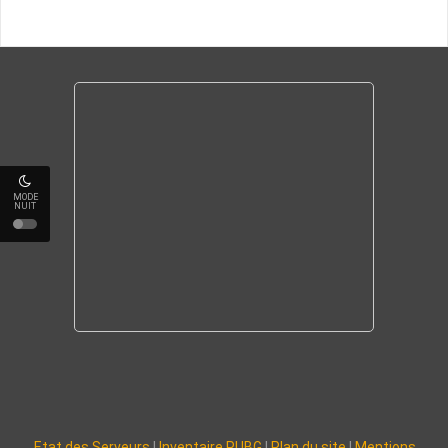
MODE
NUIT
Etat des Serveurs
|
Inventaire PUBG
|
Plan du site
|
Mentions