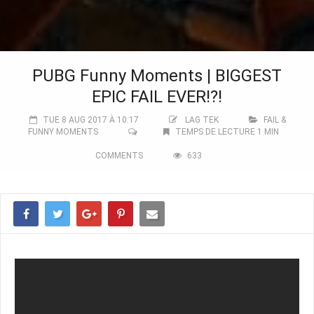
PUBG Funny Moments | BIGGEST
EPIC FAIL EVER!?!
TUE 8 AUG 2017 À 10:17
LAG TEK
FAIL &
FUNNY MOMENTS
TEMPS DE LECTURE 1 MIN
COMMENTS
633