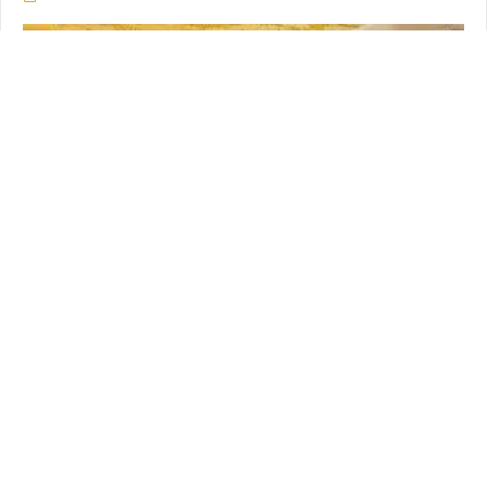
FAIL & FUNNY MOMENTS
PUBG Daily Funny WTF Moments Highlights Ep 239
(playerunknown's battlegrounds Plays)
Tue 10 Apr 2018 à 13:00
150