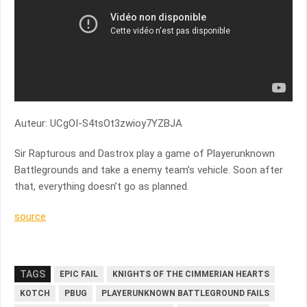
Auteur: UCgOI-S4tsOt3zwioy7YZBJA
Sir Rapturous and Dastrox play a game of Playerunknown
Battlegrounds and take a enemy team’s vehicle. Soon after
that, everything doesn’t go as planned.
source
TAGS
EPIC FAIL
KNIGHTS OF THE CIMMERIAN HEARTS
KOTCH
PBUG
PLAYERUNKNOWN BATTLEGROUND FAILS