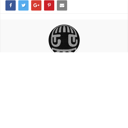
LaG TeK
Passionné d'informatique, je joue depuis quelques temps à
PUBG. Je rédige des articles depuis près d'un an pour mypubg.fr
afin de faire découvrir le jeu aux joueurs !
ARTICLES QUE VOUS POURRIEZ AIMER ...