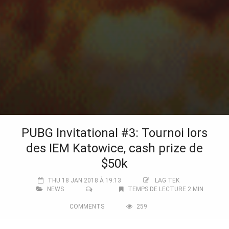
PUBG Invitational #3: Tournoi lors
des IEM Katowice, cash prize de
$50k
THU 18 JAN 2018 À 19:13
LAG TEK
NEWS
TEMPS DE LECTURE 2 MIN
COMMENTS
259