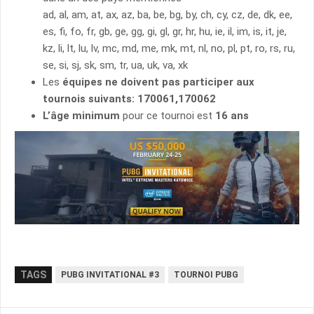
ad, al, am, at, ax, az, ba, be, bg, by, ch, cy, cz, de, dk, ee,
es, fi, fo, fr, gb, ge, gg, gi, gl, gr, hr, hu, ie, il, im, is, it, je,
kz, li, lt, lu, lv, mc, md, me, mk, mt, nl, no, pl, pt, ro, rs, ru,
se, si, sj, sk, sm, tr, ua, uk, va, xk
Les
équipes ne doivent pas participer aux
tournois suivants: 170061,170062
L’âge minimum
pour ce tournoi est
16 ans
TAGS
PUBG INVITATIONAL #3
TOURNOI PUBG