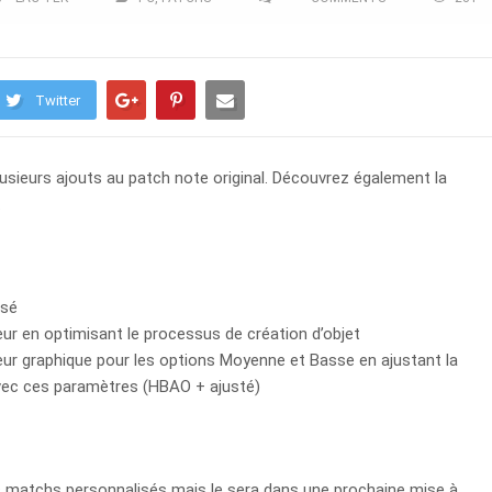
Twitter
lusieurs ajouts au patch note original. Découvrez également la
.
isé
r en optimisant le processus de création d’objet
r graphique pour les options Moyenne et Basse en ajustant la
 avec ces paramètres (HBAO + ajusté)
s matchs personnalisés mais le sera dans une prochaine mise à