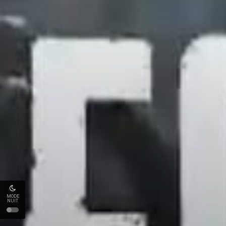
MODE
NUIT