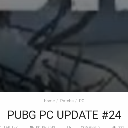
Home
Patchs
PC
PUBG PC UPDATE #24
LAG TEK
PC
,
PATCHS
COMMENTS
231