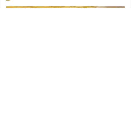
FAIL & FUNNY MOMENTS
PUBG Daily Funny WTF Moments Highlights Ep 239
(playerunknown's battlegrounds Plays)
Tue 10 Apr 2018 à 13:00
150