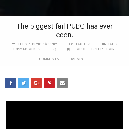
The biggest fail PUBG has ever
eeen.
TUE 8 AUG 2017 À 11:02
LAG TEK
FAIL &
FUNNY MOMENTS
TEMPS DE LECTURE 1 MIN
COMMENTS
618