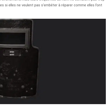
es si elles ne veulent pas s’embêter à réparer comme elles l’ont