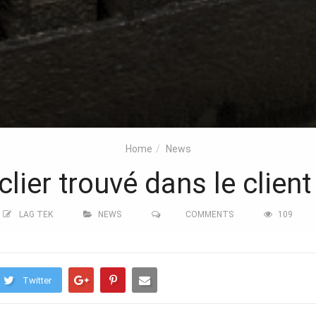
Home
News
lier trouvé dans le client 
LAG TEK
NEWS
COMMENTS
109
Twitter