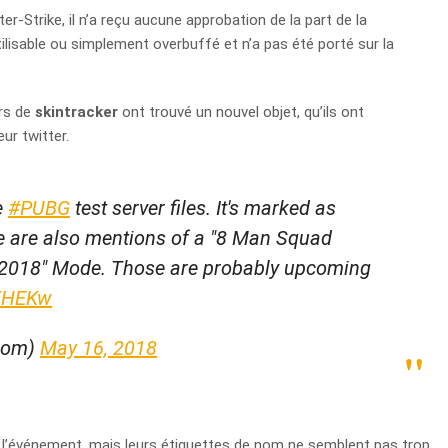
er-Strike, il n’a reçu aucune approbation de la part de la
lisable ou simplement overbuffé et n’a pas été porté sur la
ars de
skintracker
ont trouvé un nouvel objet, qu’ils ont
r twitter.
e
#PUBG
test server files. It's marked as
re are also mentions of a "8 Man Squad
s2018" Mode. Those are probably upcoming
vXHEKw
rCom)
May 16, 2018
l’événement, mais leurs étiquettes de nom ne semblent pas trop