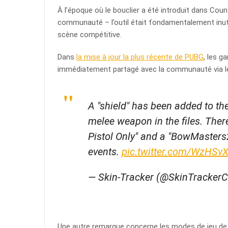
À l’époque où le bouclier a été introduit dans Count
communauté – l’outil était fondamentalement inuti
scène compétitive.
Dans
la mise à jour la plus récente de PUBG
, les g
immédiatement partagé avec la communauté via leu
A "shield" has been added to th
melee weapon in the files. The
Pistol Only" and a "BowMaster
events.
pic.twitter.com/WzHS
— Skin-Tracker (@SkinTracke
Une autre remarque concerne les modes de jeu de 