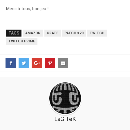
Merci à tous, bon jeu !
TAGS
AMAZON
CRATE
PATCH #20
TWITCH
TWITCH PRIME
LaG TeK