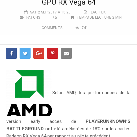
GPU RX Vega 64
SAT 2 SEP 2017 À 15:23
LAG TEK
PATCHS
TEMPS DE LECTURE 2 MIN
COMMENTS
741
Selon AMD, les performances de la
version early acces de
PLAYERUNKNOWN’S
BATTLEGROUND
ont été améliorées de 18% sur les cartes
Radeon RX Vega 64 par rapport au pilote précédent.