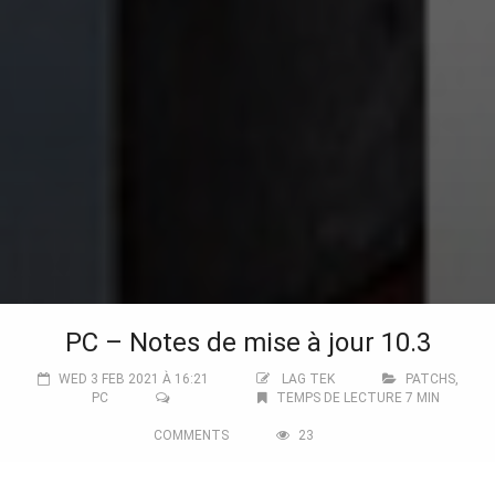
PC – Notes de mise à jour 10.3
WED 3 FEB 2021 À 16:21
LAG TEK
PATCHS
,
PC
TEMPS DE LECTURE 7 MIN
COMMENTS
23