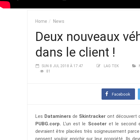
Home
News
Deux nouveaux véh
dans le client !
SUN 8 JUL 2018 À 17:47
LAG TEK
81
Facebook
Les
Dataminers
de
Skintracker
ont découvert d
PUBG.corp.
L’un est le
Scooter
et le second 
devraient être placées très soigneusement parce 
pensent vouloir enrichir sur leur propriété. Ils d