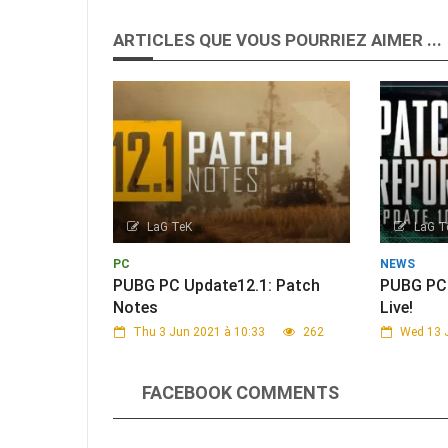
ARTICLES QUE VOUS POURRIEZ AIMER ...
LaG TeK
LaG T
PC
NEWS
PUBG PC Update12.1: Patch
PUBG PC 
Notes
Live!
Thu 3 Jun 2021 à 10:33
262
Wed 13 
FACEBOOK COMMENTS