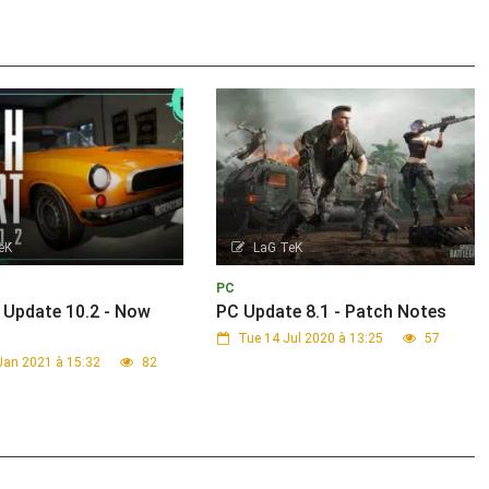
eK
LaG TeK
PC
Update 10.2 - Now
PC Update 8.1 - Patch Notes
Tue 14 Jul 2020 à 13:25
57
Jan 2021 à 15:32
82