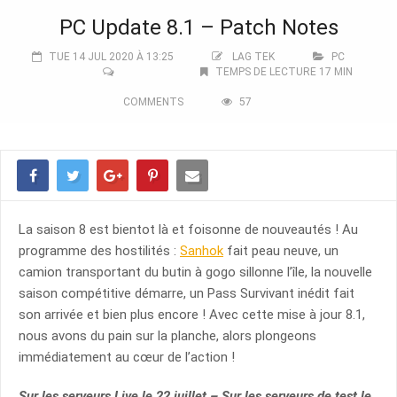
PC Update 8.1 – Patch Notes
TUE 14 JUL 2020 À 13:25
LAG TEK
PC
TEMPS DE LECTURE 17 MIN
COMMENTS
57
La saison 8 est bientot là et foisonne de nouveautés ! Au
programme des hostilités :
Sanhok
fait peau neuve, un
camion transportant du butin à gogo sillonne l’île, la nouvelle
saison compétitive démarre, un Pass Survivant inédit fait
son arrivée et bien plus encore ! Avec cette mise à jour 8.1,
nous avons du pain sur la planche, alors plongeons
immédiatement au cœur de l’action !
Sur les serveurs Live le 22 juillet – Sur les serveurs de test le