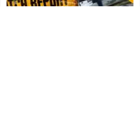
PC
PUBG PC Update #38.2 : Patch note
Wed 12 Nov 2025 à 14:15
23