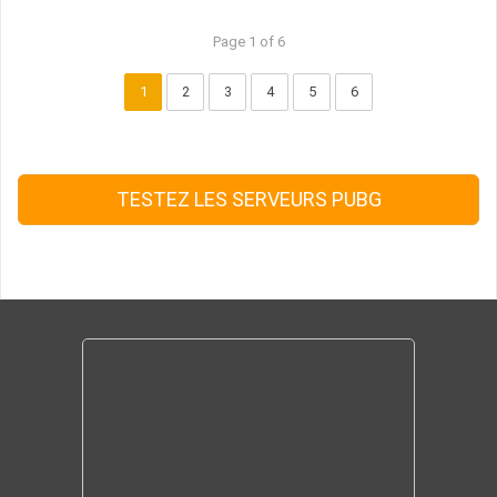
Page 1 of 6
1
2
3
4
5
6
TESTEZ LES SERVEURS PUBG