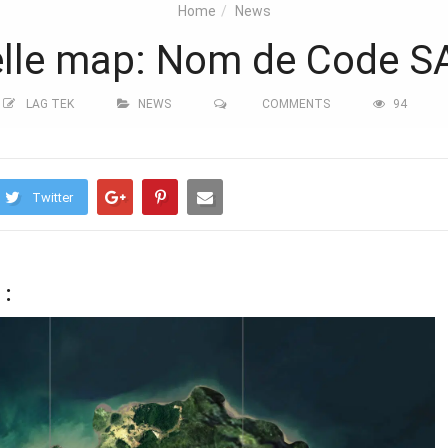
Home
News
lle map: Nom de Code 
LAG TEK
NEWS
COMMENTS
94
Twitter
 :