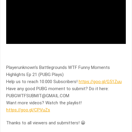
Playerunknown’s Battlegrounds WTF Funny Moments
Highlights Ep 21 (PUBG Plays)
Help us to reach 10.000 Subscribers!
https://goo.gl/G51Zuu
Have any good PUBG moment to submit? Do it here:
PUBGWTFSUBMIT@GMAIL.COM
Want more videos? Watch the playlist!
https://goo.gl/CPVuZs
Thanks to all viewers and submitters! 😀