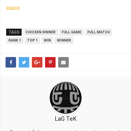
source
TAGS
CHICKEN DINNER
FULL GAME
FULL MATCH
RANK 1
TOP 1
WIN
WINNER
LaG TeK