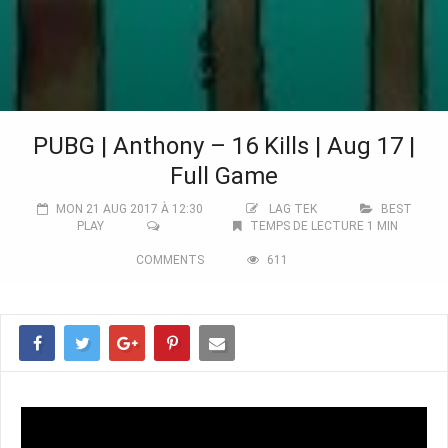
PUBG | Anthony – 16 Kills | Aug 17 |
Full Game
MON 21 AUG 2017 À 12:30
LAG TEK
BEST
PLAY
TEMPS DE LECTURE 1 MIN
COMMENTS
611