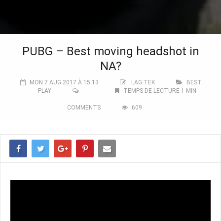
PUBG – Best moving headshot in
NA?
MON 7 AUG 2017 À 15:13
LAG TEK
BEST
PLAY
TEMPS DE LECTURE 1 MIN
COMMENTS
609