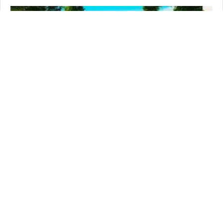
FAIL & FUNNY MOMENTS
PUBG Funny WTF Moments Highlights Ep 194
(playerunknown's battlegrounds Plays)
Tue 20 Feb 2018 à 10:49
184