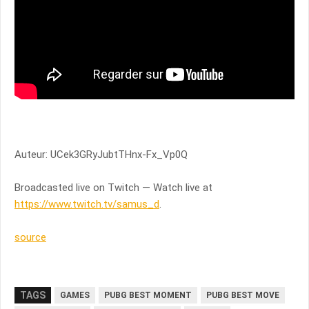
Auteur: UCek3GRyJubtTHnx-Fx_Vp0Q
Broadcasted live on Twitch — Watch live at
https://www.twitch.tv/samus_d
.
source
TAGS
GAMES
PUBG BEST MOMENT
PUBG BEST MOVE