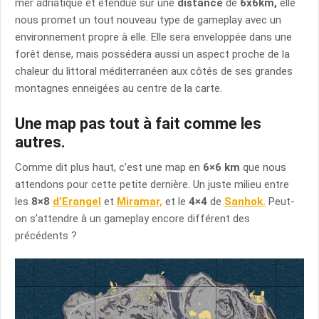
mer adriatique et étendue sur une
distance
de
6x6km,
elle
nous promet un tout nouveau type de gameplay avec un
environnement propre à elle. Elle sera enveloppée dans une
forêt dense, mais possédera aussi un aspect proche de la
chaleur du littoral méditerranéen aux côtés de ses grandes
montagnes enneigées au centre de la carte.
Une map pas tout à fait comme les
autres.
Comme dit plus haut, c’est une map en
6×6 km
que nous
attendons pour cette petite dernière. Un juste milieu entre
les
8×8
d’Erangel
et
Miramar,
et le
4×4
de
Sanhok.
Peut-
on s’attendre à un gameplay encore différent des
précédents ?