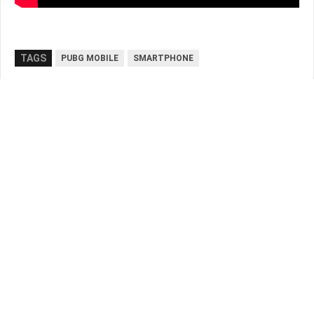
TAGS
PUBG MOBILE
SMARTPHONE
LaG TeK
Passionné d'informatique, je joue depuis quelques temps à
PUBG. Je rédige des articles depuis près d'un an pour mypubg.fr
afin de faire découvrir le jeu aux joueurs !