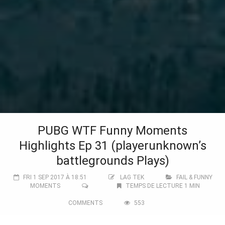
PUBG WTF Funny Moments
Highlights Ep 31 (playerunknown’s
battlegrounds Plays)
FRI 1 SEP 2017 À 18:51
LAG TEK
FAIL & FUNNY
MOMENTS
TEMPS DE LECTURE 1 MIN
COMMENTS
553