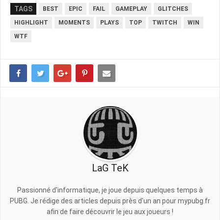
TAGS
BEST
EPIC
FAIL
GAMEPLAY
GLITCHES
HIGHLIGHT
MOMENTS
PLAYS
TOP
TWITCH
WIN
WTF
LaG TeK
Passionné d'informatique, je joue depuis quelques temps à
PUBG. Je rédige des articles depuis près d'un an pour mypubg.fr
afin de faire découvrir le jeu aux joueurs !