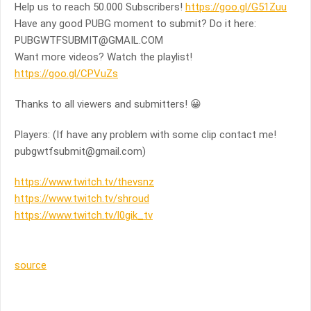
Help us to reach 50.000 Subscribers!
https://goo.gl/G51Zuu
Have any good PUBG moment to submit? Do it here:
PUBGWTFSUBMIT@GMAIL.COM
Want more videos? Watch the playlist!
https://goo.gl/CPVuZs
Thanks to all viewers and submitters! 😀
Players: (If have any problem with some clip contact me!
pubgwtfsubmit@gmail.com
)
https://www.twitch.tv/thevsnz
https://www.twitch.tv/shroud
https://www.twitch.tv/l0gik_tv
source