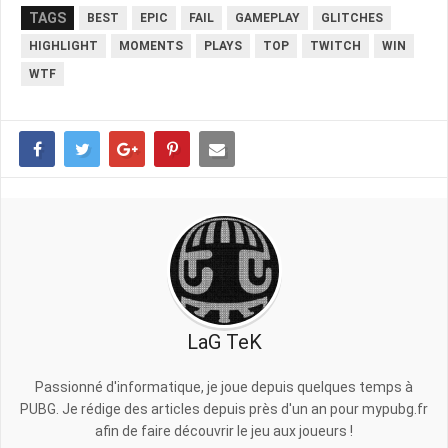
TAGS
BEST
EPIC
FAIL
GAMEPLAY
GLITCHES
HIGHLIGHT
MOMENTS
PLAYS
TOP
TWITCH
WIN
WTF
LaG TeK
Passionné d'informatique, je joue depuis quelques temps à
PUBG. Je rédige des articles depuis près d'un an pour mypubg.fr
afin de faire découvrir le jeu aux joueurs !