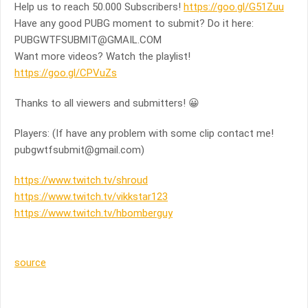
Help us to reach 50.000 Subscribers!
https://goo.gl/G51Zuu
Have any good PUBG moment to submit? Do it here:
PUBGWTFSUBMIT@GMAIL.COM
Want more videos? Watch the playlist!
https://goo.gl/CPVuZs
Thanks to all viewers and submitters! 😀
Players: (If have any problem with some clip contact me!
pubgwtfsubmit@gmail.com
)
https://www.twitch.tv/shroud
https://www.twitch.tv/vikkstar123
https://www.twitch.tv/hbomberguy
source