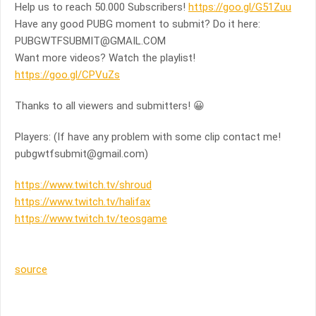
Help us to reach 50.000 Subscribers!
https://goo.gl/G51Zuu
Have any good PUBG moment to submit? Do it here:
PUBGWTFSUBMIT@GMAIL.COM
Want more videos? Watch the playlist!
https://goo.gl/CPVuZs
Thanks to all viewers and submitters! 😀
Players: (If have any problem with some clip contact me!
pubgwtfsubmit@gmail.com
)
https://www.twitch.tv/shroud
https://www.twitch.tv/halifax
https://www.twitch.tv/teosgame
source