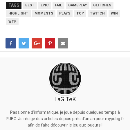
TAGS
BEST
EPIC
FAIL
GAMEPLAY
GLITCHES
HIGHLIGHT
MOMENTS
PLAYS
TOP
TWITCH
WIN
WTF
LaG TeK
Passionné d'informatique, je joue depuis quelques temps à
PUBG. Je rédige des articles depuis près d'un an pour mypubg.fr
afin de faire découvrir le jeu aux joueurs !