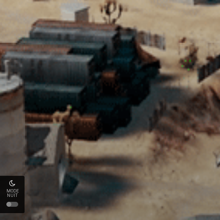
MODE
NUIT