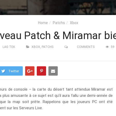
Home
Patchs
Xbox
eau Patch & Miramar bien
LAG TEK
XBOX
,
PATCHS
COMMENTS
59
Twitter
eurs de console – la carte du désert tant attendue Miramar est
a plus amusante à ce sujet est qu’il aura fallu une demi-année de
 que la map soit prête. Rappelons que les joueurs PC ont été
ent sur les Serveurs Live.