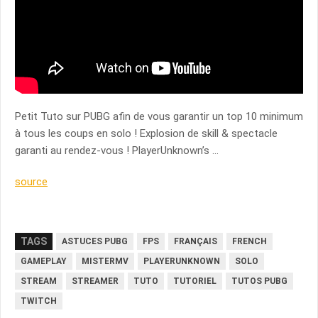
Petit Tuto sur PUBG afin de vous garantir un top 10 minimum
à tous les coups en solo ! Explosion de skill & spectacle
garanti au rendez-vous ! PlayerUnknown’s …
source
TAGS
ASTUCES PUBG
FPS
FRANÇAIS
FRENCH
GAMEPLAY
MISTERMV
PLAYERUNKNOWN
SOLO
STREAM
STREAMER
TUTO
TUTORIEL
TUTOS PUBG
TWITCH